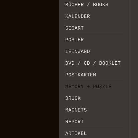
BÜCHER / BOOKS
KALENDER
GEOART
POSTER
LEINWAND
DVD / CD / BOOKLET
POSTKARTEN
MEMORY + PUZZLE
DRUCK
MAGNETS
REPORT
ARTIKEL